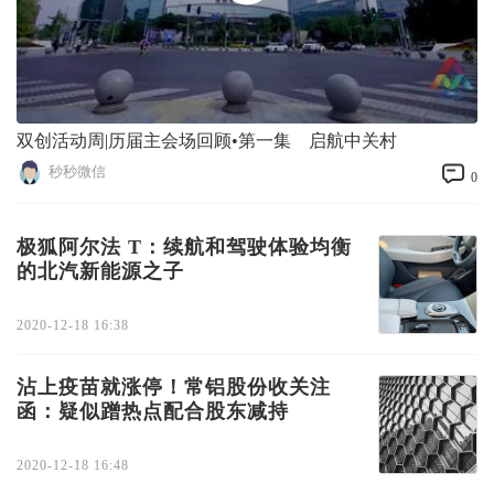
双创活动周|历届主会场回顾•第一集 启航中关村
秒秒微信
0
极狐阿尔法 T：续航和驾驶体验均衡
的北汽新能源之子
2020-12-18 16:38
沾上疫苗就涨停！常铝股份收关注
函：疑似蹭热点配合股东减持
2020-12-18 16:48