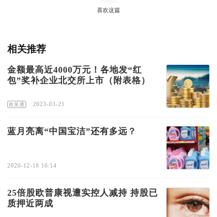
喜欢这篇
相关推荐
金额最高近4000万元！各地发“红
包”奖补企业北交所上市（附表格）
·
2023-03-21
政策通
蓝月亮离“中国宝洁”还有多远？
2020-12-18 16:14
25倍股欧普康视遭实控人减持 持股已
质押近两成