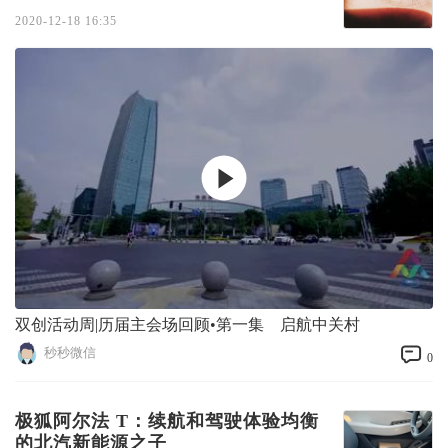
2020-12-18 16:35
双创活动周|历届主会场回顾•第一集 启航中关村
秒秒微信
0
极狐阿尔法 T：续航和驾驶体验均衡
的北汽新能源之子