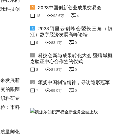
2023中国创新创业成果交易会
2
全球科技创
18
92.6万
4
2023阿里云创峰会暨长三角（镇
3
江）数字经济发展高峰论坛
9
83.1万
0
科技创新与成果转化大会 暨聊城概
4
念验证中心合作签约仪式
8
81.8万
0
未来发展新
颂扬中国制造精神，寻访隐形冠军
5
研究的跟踪
7
69.0万
0
组织科研专
单位：市科
质量孵化