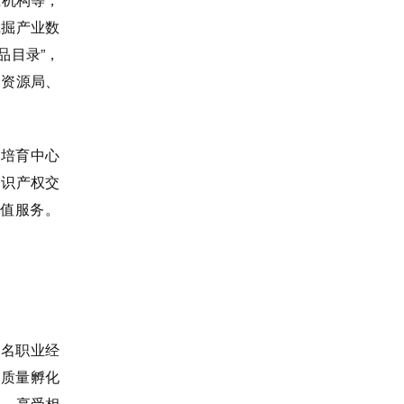
挖掘产业数
品目录”，
划资源局、
培育中心
知识产权交
值服务。
知名职业经
高质量孵化
系，享受相