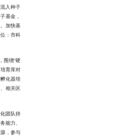
，流入种子
种子基金，
展。加快基
单位：市科
，围绕“硬
市培育库对
量孵化器培
局、相关区
孵化团队持
服务能力、
资源，参与