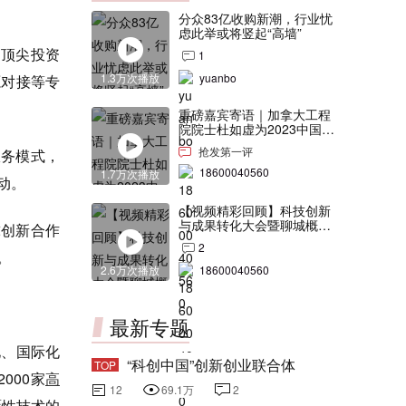
分众83亿收购新潮，行业忧
虑此举或将竖起“高墙”
、顶尖投资
1
1.3万次播放
yuanbo
源对接等专
重磅嘉宾寄语｜加拿大工程
院院士杜如虚为2023中国创
交会打Call！
抢发第一评
服务模式，
18600040560
1.7万次播放
动。
【视频精彩回顾】科技创新
与成果转化大会暨聊城概念
球创新合作
验证中心合作签约仪式
2
。
2.6万次播放
18600040560
最新专题
化、国际化
“科创中国”创新创业联合体
TOP
000家
高
12
69.1万
2
覆性技术的