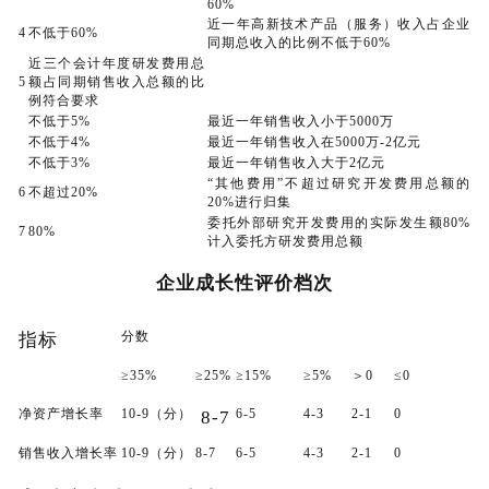
60%
近一年高新技术产品（服务）收入占企业
4
不低于60%
同期总收入的比例不低于60%
近三个会计年度研发费用总
5
额占同期销售收入总额的比
例符合要求
不低于5%
最近一年销售收入小于5000万
不低于4%
最近一年销售收入在5000万-2亿元
不低于3%
最近一年销售收入大于2亿元
“其他费用”不超过研究开发费用总额的
6
不超过20%
20%进行归集
委托外部研究开发费用的实际发生额80%
7
80%
计入委托方研发费用总额
企业成长性评价档次
分数
指标
≥35%
≥25%
≥15%
≥5%
＞0
≤0
净资产增长率
10-9（分）
6-5
4-3
2-1
0
8-7
销售收入增长率
10-9（分）
8-7
6-5
4-3
2-1
0