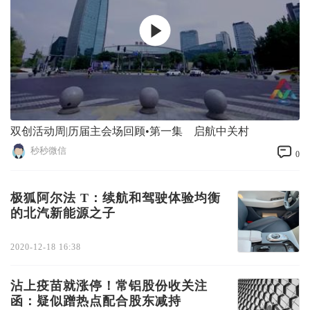
双创活动周|历届主会场回顾•第一集 启航中关村
秒秒微信
0
极狐阿尔法 T：续航和驾驶体验均衡
的北汽新能源之子
2020-12-18 16:38
沾上疫苗就涨停！常铝股份收关注
函：疑似蹭热点配合股东减持