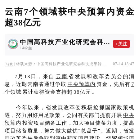
云南7个领域获中央预算内资金
超38亿元
中国高科技产业化研究会科技
+关注
成果转化协作工作委员会
14粉丝
转载来源：中国高科技产业化研究会科技成果转化协
07-14 18:47
转载
作工作委员会
7月13日，来自
云南
省发展和改革委员会的消
息，近期云南省通过争取
中央预算内
资金，先后有
7
个领域
累计获得资金支持超
38亿元
。
今年以来，省发展改革委积极抢抓国家政策机
遇，努力用好用足政策，会同有关部门提前开展
中央
预算内
投资项目储备工作，加大项目储备力度，提高
项目储备质量，努力做大做优“总盘子”。近期，省发
展改革委先后争取到滇中新区项目建设、经贸领域项