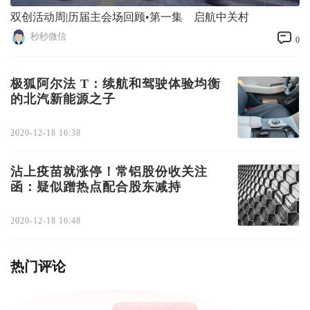
双创活动周|历届主会场回顾•第一集 启航中关村
秒秒微信
0
极狐阿尔法 T：续航和驾驶体验均衡
的北汽新能源之子
2020-12-18 16:38
沾上疫苗就涨停！常铝股份收关注
函：疑似蹭热点配合股东减持
2020-12-18 16:48
热门评论