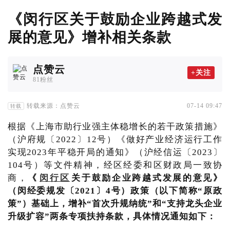
《闵行区关于鼓励企业跨越式发
展的意见》增补相关条款
点赞云
+关注
81粉丝
转载来源：点赞云
07-14 09:47
转载
根据《上海市助行业强主体稳增长的若干政策措施》
（沪府规〔2022〕12号）《做好产业经济运行工作
实现2023年平稳开局的通知》（沪经信运〔2023〕
104号）等文件精神，经区经委和区财政局一致协
商，
《
闵行区
关于鼓励企业跨越式发展的意见》
（闵经委规发〔2021〕4号）政策（以下简称“原政
策”）基础上，增补
“首次升规纳统”
和
“支持龙头企业
升级扩容”
两条专项扶持条款，具体情况通知如下：