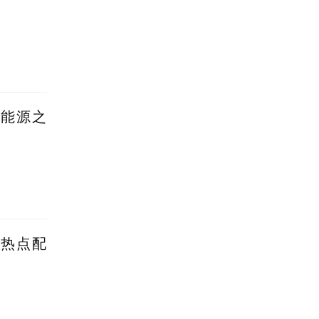
新能源之
蹭热点配