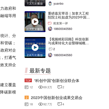
1.3万次播放
yuanbo
助力政府和
重磅嘉宾寄语｜加拿大工程
金融端等用
院院士杜如虚为2023中国创
交会打Call！
抢发第一评
18600040560
1.7万次播放
、统计、分
【视频精彩回顾】科技创新
碳和管碳；
与成果转化大会暨聊城概念
验证中心合作签约仪式
2
务政府对企
2.6万次播放
18600040560
施，打通气
高效支持企
最新专题
“科创中国”创新创业联合体
TOP
步建立覆盖
12
69.3万
2
降碳新模
2023中国创新创业成果交易会
2
18
92.7万
4