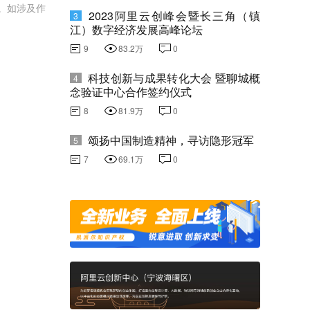
。如涉及作
2023阿里云创峰会暨长三角（镇
3
江）数字经济发展高峰论坛
9
83.2万
0
科技创新与成果转化大会 暨聊城概
4
念验证中心合作签约仪式
8
81.9万
0
颂扬中国制造精神，寻访隐形冠军
5
7
69.1万
0