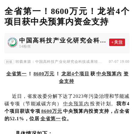
全省第一！8600万元！龙岩4个
项目获中央预算内资金支持
中国高科技产业化研究会科技
+关注
成果转化协作工作委员会
14粉丝
转载来源：中国高科技产业化研究会科技成果转化协
07-07 19:00
转载
作工作委员会
全省第一
！
8600万元
！
龙岩4个项目
获
中央预算内
资
金支持
近日，省发改委分解下达了2023年污染治理和节能减
碳专项（节能减碳方向）
中央预算内
投资计划。
我市4
个项目获该专项
8600万元
中央预算内投资支持，占全省
的52.1%，位居
全省第一
位。
具体情况如下：