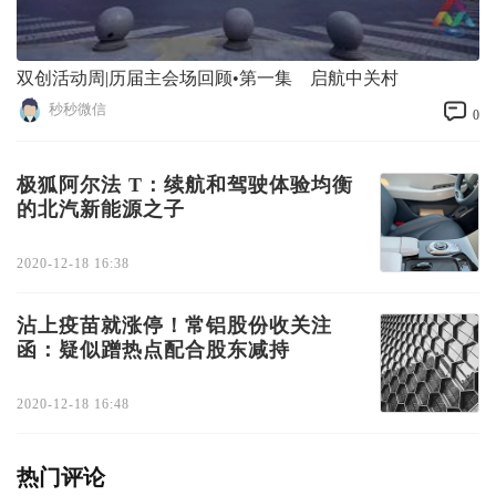
双创活动周|历届主会场回顾•第一集 启航中关村
秒秒微信
0
极狐阿尔法 T：续航和驾驶体验均衡
的北汽新能源之子
2020-12-18 16:38
沾上疫苗就涨停！常铝股份收关注
函：疑似蹭热点配合股东减持
2020-12-18 16:48
热门评论