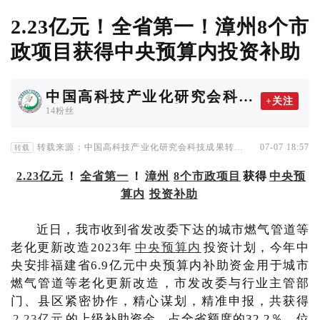
2.23亿元！全省第一！漳州8个市
政项目获得中央预算内投资补助
中国高科技产业化研究会科技
+关注
成果转化协作工作委员会
14粉丝
转载来源：中国高科技产业化研究会科技成果转化协
07-07 18:57
转载
作工作委员会
2.23亿元
！
全省第一
！
漳州
8个市政项目
获得
中央预
算内
投资补助
近日，我市收到省发改委下达的城市燃气管道等
老化更新改造2023年
中央预算内
投资计划，今年中
央安排福建省6.9亿元中央预算内补助资金用于城市
燃气管道等老化更新改造，市发改委与行业主管部
门、县区紧密协作，精心谋划，精准申报，共获得
2.23亿元
的上级补助资金，占全省额度的32.2％、位