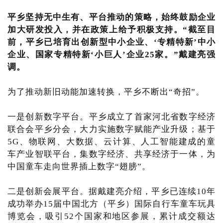
平乡
坚持无中生有、平台推动
的策略
，
始终鼓励企业
加大研发投入，并在政策上给予积极支持。“截至目
前
，
平乡已
培育出创新型中小企业、
‘
专精特新
’
中小
企业、国家专精特新
‘
小巨人
’
企业25家
。
”戴建亮强
调
。
为了推动新旧动能加速转换，平乡不断出“奇招”。
一是创新数字平台。平乡成立了首家河北省数字经济
联合会平乡分会，大力实施数字赋能产业升级；基于
5G、物联网、大数据、云计算、人工智能建成的童
车产业智联平台，集数字经济、共享经济于一体，为
中国童车走向世界插上数字“翅膀”。
二是创新会展平台。据戴建亮介绍，平乡已连续10年
成功举办15届中国北方（平乡）国际自行车童车玩具
博览会，吸引52个国家和地区参展，累计成交额达