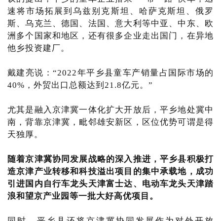
速将市场拓展到乌兹别克斯坦、哈萨克斯坦、俄罗
斯、乌克兰、德国、法国、意大利等中亚、中东、欧
洲多个国家和地区，还有很多企业走出国门，在异地
他乡投资建厂。
戴建亮说：“2022年平乡县童车产销量占国际市场的
40%，外贸出口总额达到21.8亿元。”
尤其是融入京津冀一体化扩大开放后，平乡地处冀中
南，背靠京津冀，毗邻雄安新区，区位优势可谓是得
天独厚。
随着京津冀协同发展战略的深入推进，
平乡县
积极打
造京津产业转移和科技溢出项目的集中承载地，成功
引进国内自行车龙头天津富士达、电动车龙头天津踏
浪和望京产业园等一批大好高优项目。
同时，平乡县还将京津冀协同发展作为对外开放