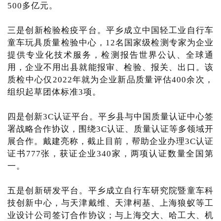
500多亿元。
三是创新检验检疫平台。平乡成立中国轻工业自行车
童车玩具质量检验中心，12名国家级检测专家为企业
提供专业化技术服务，检测报告世界公认、全球通
用，企业不用出县就能报审、检验、报关、出口。该
质检中心仅2022年就为企业新品质量评估400余次，
组织起草团体标准3项。
四是创新3C认证平台。平乡县与中国质量认证中心签
署战略合作协议，围绕3C认证、质量认证等多领域开
展合作。戴建亮称，截止目前，帮助企业办理3C认证
证书777张，获证企业340家，两项认证数量全国第
一。
五是创新研发平台。平乡成立自行车研究院暨童车科
技创新中心，与天津戴维、天津柯基、上海狼蚁等工
业设计公司签订合作协议；与上海交大、哈工大、机