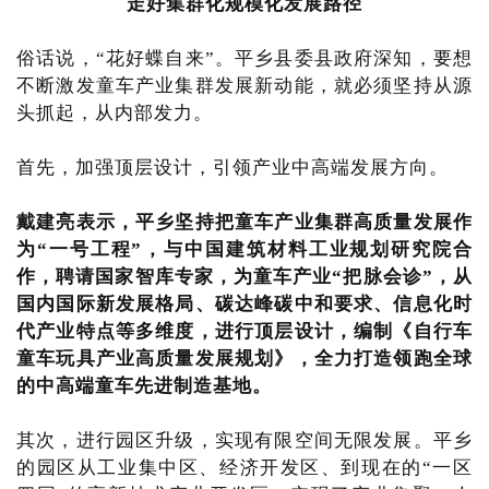
走好集群化规模化发展路径
俗话说，“花好蝶自来”。平乡县委县政府深知，要想
不断激发童车产业集群发展新动能，就必须坚持从源
头抓起，从内部发力。
首先，加强顶层设计，引领产业中高端发展方向。
戴建亮表示
，
平乡
坚持把童车产业集群高质量发展作
为“一号工程”，与中国建筑材料工业规划研究院合
作，聘请国家智库专家，为童车产业
“
把脉会诊
”
，从
国内国际新发展格局、碳达峰碳中和要求、信息化时
代产业特点等多维度，进行顶层设计，编制《自行车
童车玩具产业高质量发展规划》，全力打造领跑全球
的中高端童车先进制造基地。
其次，进行园区升级，实现有限空间无限发展。平乡
的园区从工业集中区、经济开发区、到现在的“一区