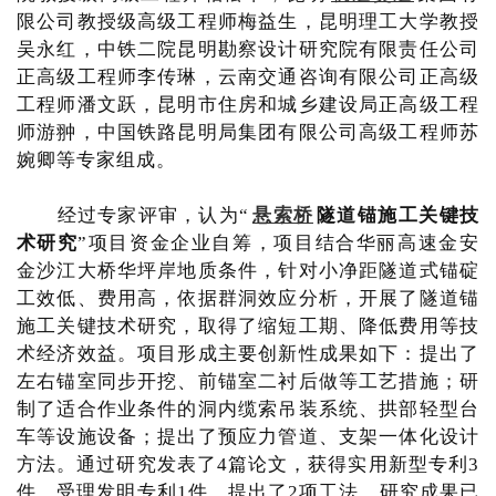
限公司教授级高级工程师梅益生，昆明理工大学教授
吴永红，中铁二院昆明勘察设计研究院有限责任公司
正高级工程师李传琳，云南交通咨询有限公司正高级
工程师潘文跃，昆明市住房和城乡建设局正高级工程
师游翀，中国铁路昆明局集团有限公司高级工程师苏
婉卿等专家组成。
经过专家评审，认为“
悬索桥
隧道锚施工关键技
术研究
”项目资金企业自筹，项目结合华丽高速金安
金沙江大桥华坪岸地质条件，针对小净距隧道式锚碇
工效低、费用高，依据群洞效应分析，开展了隧道锚
施工关键技术研究，取得了缩短工期、降低费用等技
术经济效益。项目形成主要创新性成果如下：提出了
左右锚室同步开挖、前锚室二衬后做等工艺措施；研
制了适合作业条件的洞内缆索吊装系统、拱部轻型台
车等设施设备；提出了预应力管道、支架一体化设计
方法。通过研究发表了4篇论文，获得实用新型专利3
件，受理发明专利1件，提出了2项工法。研究成果已