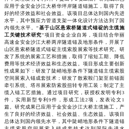
应用于金安金沙江大桥华坪岸隧道锚施工，取得了良
好的经济效益和社会效益。该项目总体达到国内先进
水平，其中预应力管道支架一体化设计方法达到了国
内领先水平。“
基于山区悬索桥隧道式锚碇的主缆施
工关键技术研究
”项目资金企业自筹，项目结合华丽
高速金安金沙江大桥两岸隧道锚及地形条件，开展了
山区悬索桥隧道式锚碇主缆索股展索等技术研究。研
发了系统的展索工艺和措施，取得了缩短工期、降低
费用等技术经济效益和生态效益。项目形成主要创新
性成果如下：研发了陡峭地形条件下隧道锚主缆索股
空间展索入锚成套技术；研发了散索鞍门架至前锚面
牵引系统、塔吊展索防索股扭转专用工装；制定了主
缆入锚工艺措施。通过项目研究，获授权发明专利3
件，实用新型专利9件，形成工法2项，发表论文1
篇。研究成果已应用于金安金沙江大桥主缆施工，产
生了良好的经济效益、社会效益、生态效益。该项目
总体达到国内领先水平，其中陡峭地形条件下隧道锚
主缆索股空间展索入锚成套技术达到国际先进水