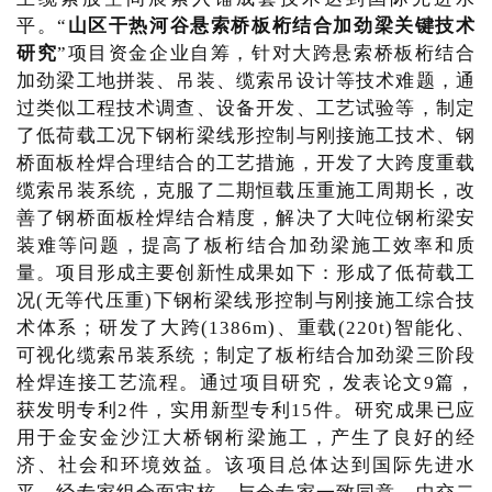
平。“
山区干热河谷悬索桥板桁结合加劲梁关键技术
研究
”项目资金企业自筹，针对大跨悬索桥板桁结合
加劲梁工地拼装、吊装、缆索吊设计等技术难题，通
过类似工程技术调查、设备开发、工艺试验等，制定
了低荷载工况下钢桁梁线形控制与刚接施工技术、钢
桥面板栓焊合理结合的工艺措施，开发了大跨度重载
缆索吊装系统，克服了二期恒载压重施工周期长，改
善了钢桥面板栓焊结合精度，解决了大吨位钢桁梁安
装难等问题，提高了板桁结合加劲梁施工效率和质
量。项目形成主要创新性成果如下：形成了低荷载工
况(无等代压重)下钢桁梁线形控制与刚接施工综合技
术体系；研发了大跨(1386m)、重载(220t)智能化、
可视化缆索吊装系统；制定了板桁结合加劲梁三阶段
栓焊连接工艺流程。通过项目研究，发表论文9篇，
获发明专利2件，实用新型专利15件。研究成果已应
用于金安金沙江大桥钢桁梁施工，产生了良好的经
济、社会和环境效益。该项目总体达到国际先进水