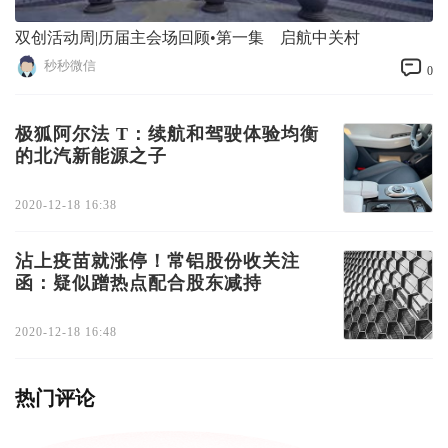
双创活动周|历届主会场回顾•第一集 启航中关村
秒秒微信
0
极狐阿尔法 T：续航和驾驶体验均衡
的北汽新能源之子
2020-12-18 16:38
沾上疫苗就涨停！常铝股份收关注
函：疑似蹭热点配合股东减持
2020-12-18 16:48
热门评论