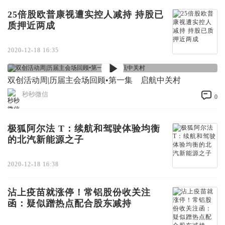
25倍股欧普康视遭实控人减持 持股已
质押近两成
2020-12-18 16:35
双创活动周|历届主会场回顾•第一集 启航中关村
秒秒微信
0
极狐阿尔法 T：续航和驾驶体验均衡
的北汽新能源之子
2020-12-18 16:38
沾上疫苗就涨停！常铝股份收关注
函：疑似蹭热点配合股东减持