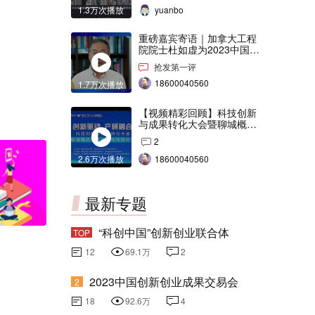
1.3万次播放
yuanbo
重磅嘉宾寄语｜加拿大工程
院院士杜如虚为2023中国创
交会打Call！
抢发第一评
18600040560
1.7万次播放
【视频精彩回顾】科技创新
与成果转化大会暨聊城概念
验证中心合作签约仪式
2
2.6万次播放
18600040560
最新专题
“科创中国”创新创业联合体
TOP
12
69.1万
2
2023中国创新创业成果交易会
2
18
92.6万
4