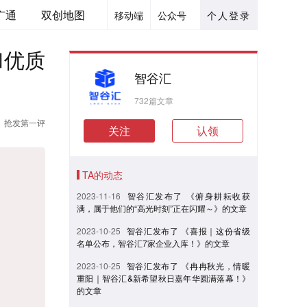
广通
双创地图
移动端
公众号
个人登录
和优质
智谷汇
732篇文章
抢发第一评
关注
认领
TA的动态
2023-11-16
智谷汇发布了 《俯身耕耘收获
满，属于他们的“高光时刻”正在闪耀～》的文章
2023-10-25
智谷汇发布了 《喜报｜这份省级
名单公布，智谷汇7家企业入库！》的文章
2023-10-25
智谷汇发布了 《冉冉秋光，情暖
重阳｜智谷汇&新希望秋日嘉年华圆满落幕！》
的文章