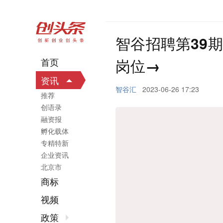
智谷招聘第39
岗位→
首页
资讯
智谷汇
2023-06-26 17:23
推荐
创语录
融资报
孵化载体
专精特新
企业资讯
北京市
商标
视频
政策