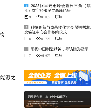
2023阿里云创峰会暨长三角（镇
3
江）数字经济发展高峰论坛
9
83.0万
0
科技创新与成果转化大会 暨聊城概
4
念验证中心合作签约仪式
成
8
81.7万
0
颂扬中国制造精神，寻访隐形冠军
5
7
68.9万
0
新能源之