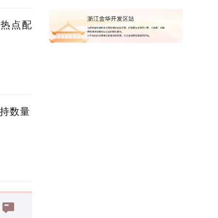
蹭热点配
减持数量