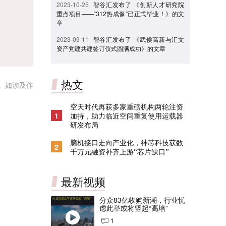
2023-10-25
智谷汇发布了 《创新人才研究院
重点项目——“312热成像”已正式毕业！》的文
章
2023-09-11
智谷汇发布了 《武侯高新与汇文
资产党建共建签订仪式圆满成功》的文章
热文
。如涉及作
空天时代再获多家重磅机构两轮注资
1
加持，助力临近空间重复使用运载器
研发布局
脑机接口走向产业化，神芯科技获数
2
千万元融资补齐上游“芯片缺口”
最新视频
分众83亿收购新潮，行业忧
虑此举或将竖起“高墙”
1