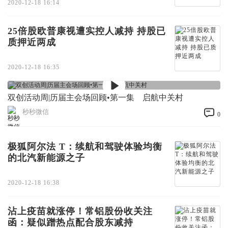
2020-12-18 16:14
25倍股欧普康视遭实控人减持 持股已
质押近两成
2020-12-18 16:35
双创活动周|历届主会场回顾•第一集 启航中关村
秒秒微信
0
极狐阿尔法 T：续航和驾驶体验均衡
的北汽新能源之子
2020-12-18 16:38
沾上疫苗就涨停！常铝股份收关注
函：疑似蹭热点配合股东减持