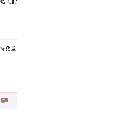
蹭热点配
减持数量