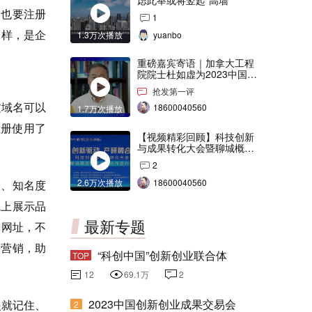
虑此举或将竖起“高墙”
，也要注册
1
一样，是企
1.3万次播放
yuanbo
重磅嘉宾寄语｜加拿大工程
院院士杜如虚为2023中国创
交会打Call！
抢发第一评
文域名可以
18600040560
1.7万次播放
注册使用了
【视频精彩回顾】科技创新
与成果转化大会暨聊城概念
验证中心合作签约仪式
2
2.6万次播放
18600040560
象、知名度
线上展示品
最新专题
.网址，不
络营销，助
“科创中国”创新创业联合体
TOP
12
69.1万
2
2023中国创新创业成果交易会
眼就记住、
2