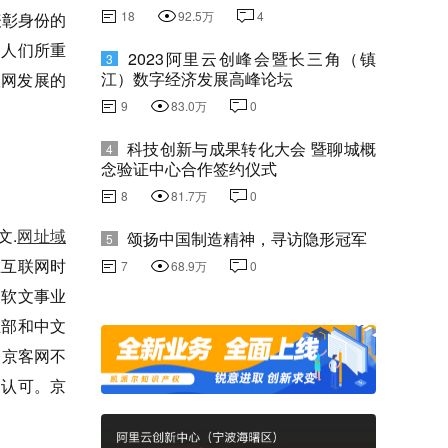
18
92.5万
4
表彰身份的
为人们所重
2023阿里云创峰会暨长三角（镇
3
江）数字经济发展高峰论坛
联网发展的
9
83.0万
0
科技创新与成果转化大会 暨聊城概
4
念验证中心合作签约仪式
8
81.7万
0
文.
网址域
颂扬中国制造精神，寻访隐形冠军
5
在互联网时
7
68.9万
0
闻软文事业
业部和中文
，京客网不
的认可。京