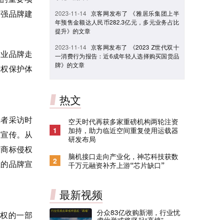
加强品牌建
2023-11-14
京客网发布了 《雅居乐集团上半
年预售金额达人民币282.3亿元，多元业务占比
提升》的文章
2023-11-14
京客网发布了 《2023 Z世代双十
企业品牌走
一消费行为报告：近6成年轻人选择购买国货品
牌》的文章
产权保护体
热文
记者采访时
空天时代再获多家重磅机构两轮注资
1
加持，助力临近空间重复使用运载器
和宣传。从
研发布局
对商标侵权
脑机接口走向产业化，神芯科技获数
2
业的品牌宣
千万元融资补齐上游“芯片缺口”
最新视频
分众83亿收购新潮，行业忧
权的一部