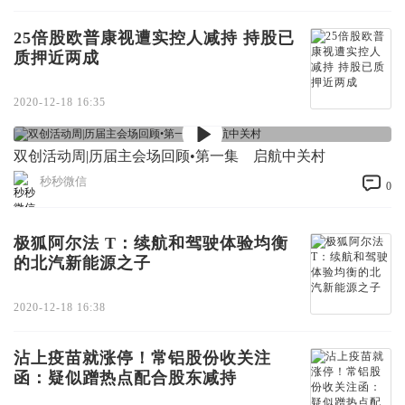
25倍股欧普康视遭实控人减持 持股已
质押近两成
2020-12-18 16:35
双创活动周|历届主会场回顾•第一集 启航中关村
秒秒微信
0
极狐阿尔法 T：续航和驾驶体验均衡
的北汽新能源之子
2020-12-18 16:38
沾上疫苗就涨停！常铝股份收关注
函：疑似蹭热点配合股东减持