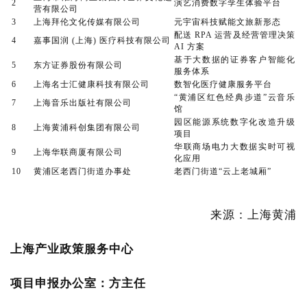
2
演艺消费数字孪生体验平台
营有限公司
3
上海拜伦文化传媒有限公司
元宇宙科技赋能文旅新形态
配送 RPA 运营及经营管理决策
4
嘉事国润 (上海) 医疗科技有限公司
AI 方案
基于大数据的证券客户智能化
5
东方证券股份有限公司
服务体系
6
上海名士汇健康科技有限公司
数智化医疗健康服务平台
“黄浦区红色经典步道”云音乐
7
上海音乐出版社有限公司
馆
园区能源系统数字化改造升级
8
上海黄浦科创集团有限公司
项目
华联商场电力大数据实时可视
9
上海华联商厦有限公司
化应用
10
黄浦区老西门街道办事处
老西门街道“云上老城厢”
来源：上海黄浦
上海产业政策服务中心
项目申报办公室：方主任