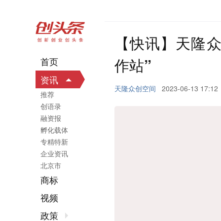
【快讯】天隆众
作站”
首页
资讯
天隆众创空间
2023-06-13 17:12
推荐
创语录
融资报
孵化载体
专精特新
企业资讯
北京市
商标
视频
政策