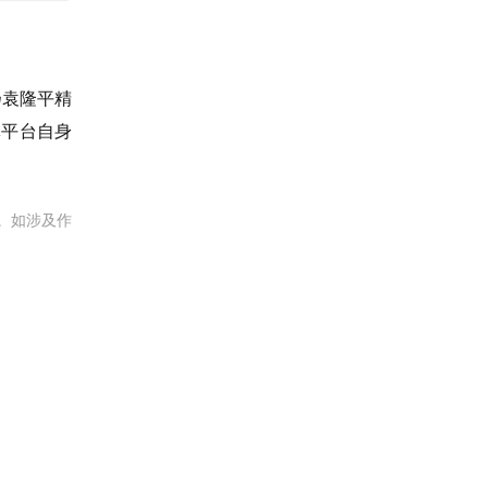
。
扬袁隆平精
体平台自身
。如涉及作