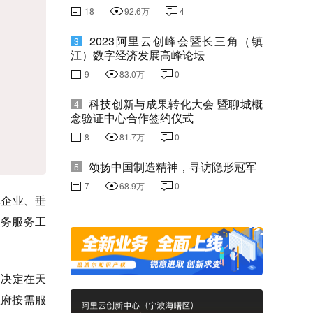
18
92.6万
4
2023阿里云创峰会暨长三角（镇
3
江）数字经济发展高峰论坛
9
83.0万
0
科技创新与成果转化大会 暨聊城概
4
念验证中心合作签约仪式
8
81.7万
0
颂扬中国制造精神，寻访隐形冠军
5
7
68.9万
0
军企业、垂
政务服务工
，决定在天
政府按需服