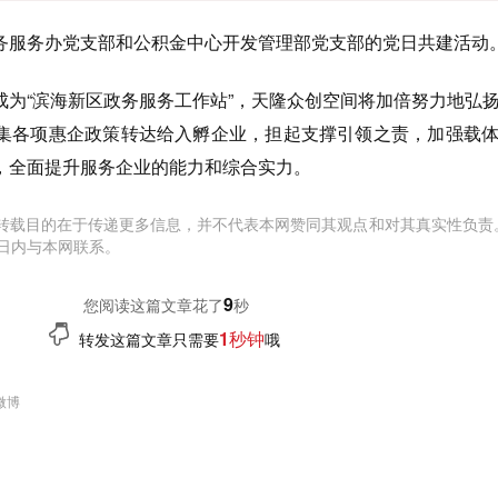
务服务办党支部和公积金中心开发管理部党支部的党日共建活动
成为“滨海新区政务服务工作站”，天隆众创空间将加倍努力地弘
集各项惠企政策转达给入孵企业，担起支撑引领之责，加强载
，全面提升服务企业的能力和综合实力。
转载目的在于传递更多信息，并不代表本网赞同其观点和对其真实性负责
日内与本网联系。
10
您阅读这篇文章花了
秒
1秒钟
转发这篇文章只需要
哦
微博