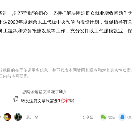
一步坚守“赈”的初心，坚持把解决困难群众就业增收问题作
下达2023年度剩余以工代赈中央预算内投资计划，督促指导有
务工组织和劳务报酬发放等工作，充分发挥以工代赈稳就业、
转载目的在于传递更多信息，并不代表本网赞同其观点和对其真实性负责
日内与本网联系。
9
您阅读这篇文章花了
秒
1秒钟
转发这篇文章只需要
哦
展开
分享至：
微信
Q