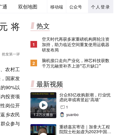
广通
双创地图
移动端
公众号
个人登录
元 将
热文
空天时代再获多家重磅机构两轮注资
1
加持，助力临近空间重复使用运载器
研发布局
抢发第一评
脑机接口走向产业化，神芯科技获数
2
千万元融资补齐上游“芯片缺口”
、农村工
来，国家发
最新视频
的90%以
分众83亿收购新潮，行业忧
算内投资项
虑此举或将竖起“高墙”
益性岗位开
1
、返乡农民
1.3万次播放
yuanbo
难群众参与
重磅嘉宾寄语｜加拿大工程
院院士杜如虚为2023中国创