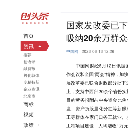
国家发改委已下
吸纳20余万群
首页
资讯
中国网
2023-06-13 12:26
推荐
创语录
中国网财经6月12日讯据国
融资报
作会议和全国“两会”精神，
孵化载体
专精特新
展改革委已联合财政部分批下达
企业资讯
上，支持中西部20余个省份实
北京市
目的劳务报酬占中央资金比例
商标
发、资产折股量化分红等新赈
视频
工等群体在家门口务工就业。
政策
工程项目建设，人均增收1万