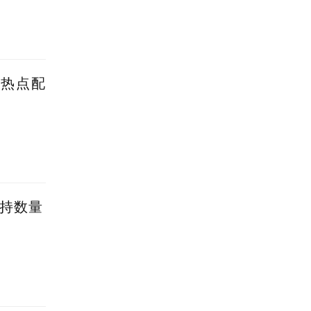
蹭热点配
减持数量