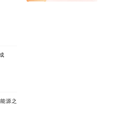
成
新能源之