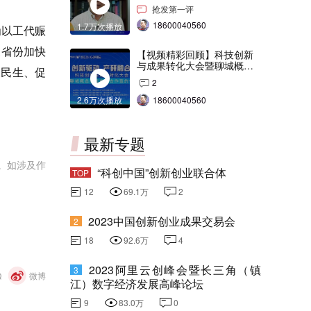
交会打Call！
抢发第一评
18600040560
1.7万次播放
为以工代赈
关省份加快
【视频精彩回顾】科技创新
与成果转化大会暨聊城概念
保民生、促
验证中心合作签约仪式
2
2.6万次播放
18600040560
最新专题
。如涉及作
“科创中国”创新创业联合体
TOP
12
69.1万
2
2023中国创新创业成果交易会
2
18
92.6万
4
2023阿里云创峰会暨长三角（镇
3
Q
微博
江）数字经济发展高峰论坛
9
83.0万
0