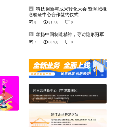
科技创新与成果转化大会 暨聊城概
4
念验证中心合作签约仪式
8
81.7万
0
颂扬中国制造精神，寻访隐形冠军
5
7
68.9万
0