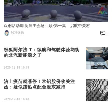
双创活动周|历届主会场回顾•第一集 启航中关村
秒秒微信
0
极狐阿尔法 T：续航和驾驶体验均衡
的北汽新能源之子
2020-12-18 16:38
沾上疫苗就涨停！常铝股份收关注
函：疑似蹭热点配合股东减持
2020-12-18 16:48