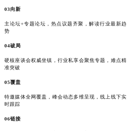
03
向新
主论坛+专题论坛，热点议题齐聚，解读行业最新趋
势
04
破局
硬核座谈会权威坐镇，行业私享会聚焦专题，难点精
准突破
05
覆盖
特邀媒体全网覆盖，峰会动态多维呈现，线上线下实
时跟踪
06
链接