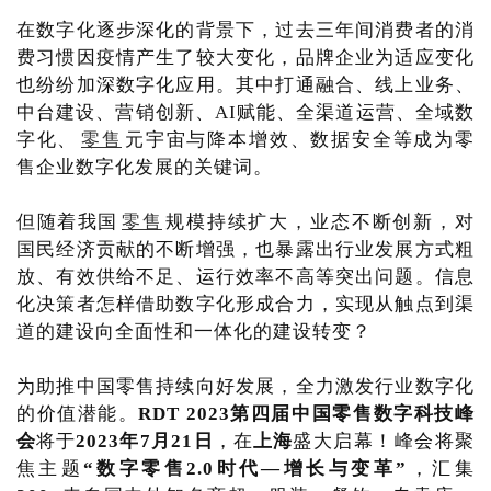
在数字化逐步深化的背景下，过去三年间消费者的消
费习惯因疫情产生了较大变化，品牌企业为适应变化
也纷纷加深数字化应用。其中打通融合、线上业务、
中台建设、营销创新、AI赋能、全渠道运营、全域数
字化、
零售
元宇宙与降本增效、数据安全等成为零
售企业数字化发展的关键词。
但随着我国
零售
规模持续扩大，业态不断创新，对
国民经济贡献的不断增强，也暴露出行业发展方式粗
放、有效供给不足、运行效率不高等突出问题。信息
化决策者怎样借助数字化形成合力，实现从触点到渠
道的建设向全面性和一体化的建设转变？
为助推中国零售持续向好发展，全力激发行业数字化
的价值潜能。
RDT 2023第四届中国零售数字科技峰
会
将于
2023年7月21日
，在
上海
盛大启幕！峰会将聚
焦主题
“数字零售2.0时代—增长与变革”
，汇集