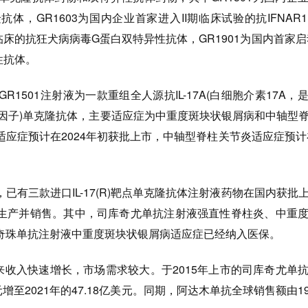
隆抗体，GR1603为国内企业首家进入II期临床试验的抗IFNAR
临床的抗狂犬病病毒G蛋白双特异性抗体，GR1901为国内首家启
性抗体。
501注射液为一款重组全人源抗IL-17A(白细胞介素17A，
细胞因子)单克隆抗体，主要适应症为中重度斑块状银屑病和中轴型
应症预计在2024年初获批上市，中轴型脊柱关节炎适应症预计在
三款进口IL-17(R)靶点单克隆抗体注射液药物在国内获批
生产并销售。其中，司库奇尤单抗注射液强直性脊柱炎、中重
奇珠单抗注射液中重度斑块状银屑病适应症已经纳入医保。
来收入快速增长，市场需求较大。于2015年上市的司库奇尤单
美元增至2021年的47.18亿美元。同期，阿达木单抗全球销售额由19