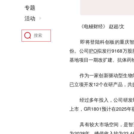
专题
活动
《电鳗财经》 赵超/文
即将登陆科创板的重庆智翔金
份。公司
IPO
拟发行9168万
基地项目一期改扩建、抗体药
作为一家创新驱动型生物制
已立项开发12个在研产品，共
经过多年投入，公司研发即将
上市，GR1801预计在2025
具有较大市场空间，是智翔金
为2028年，峰值收入约为23.