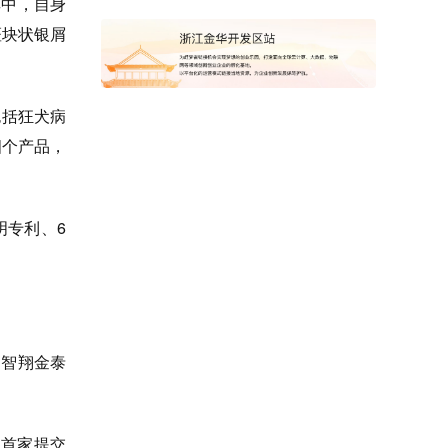
中，自身
斑块状银屑
包括狂犬病
四个产品，
明专利、6
智翔金泰
业首家提交