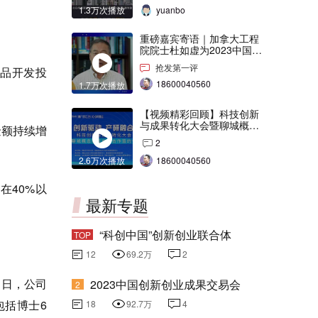
1.3万次播放
yuanbo
重磅嘉宾寄语｜加拿大工程
院院士杜如虚为2023中国创
交会打Call！
抢发第一评
品开发投
18600040560
1.7万次播放
【视频精彩回顾】科技创新
与成果转化大会暨聊城概念
金额持续增
验证中心合作签约仪式
2
2.6万次播放
18600040560
在40%以
最新专题
“科创中国”创新创业联合体
TOP
12
69.2万
2
1日，公司
2023中国创新创业成果交易会
2
包括博士6
18
92.7万
4