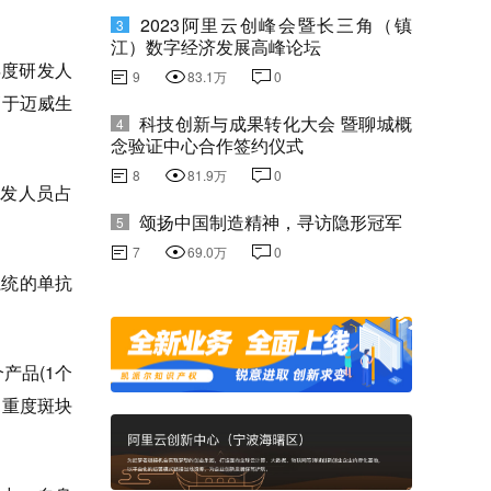
2023阿里云创峰会暨长三角（镇
3
江）数字经济发展高峰论坛
年度研发人
9
83.1万
0
高于迈威生
科技创新与成果转化大会 暨聊城概
4
念验证中心合作签约仪式
8
81.9万
0
发人员占
颂扬中国制造精神，寻访隐形冠军
5
7
69.0万
0
统的单抗
产品(1个
中重度斑块