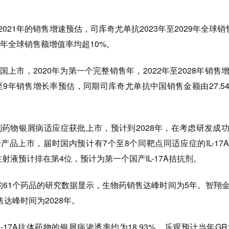
21年的销售增速预估，司库奇尤单抗2023年至2029年全球销
25年全球销售额增值率均超10%。
上市，2020年为第一个完整销售年，2022年至2028年销售
9年销售增长率预估，同期司库奇尤单抗中国销售金额由27.5
剂药物银屑病适应症获批上市，预计到2028年，在考虑研发成
产品上市，届时国内预计有7个至8个同靶点同适应症的IL-17
注射液预计排在第4位，预计为第一个国产IL-17A拮抗剂。
市的61个药品的研究数据显示，生物药销售达峰时间为5年。智翔
销售达峰时间为2028年。
17A抗体药物的银屑病渗透率约为18.93%，乐观预计当年GR150