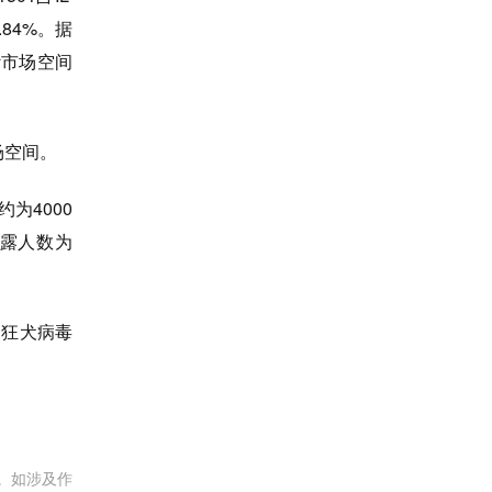
84%。据
计市场空间
场空间。
为4000
暴露人数为
狂犬病毒
。如涉及作