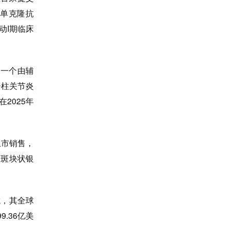
1单克隆抗
动I期临床
是一个由辅
脊柱关节炎
2025年
上市销售，
度斑块状银
抗，其全球
9.36亿美