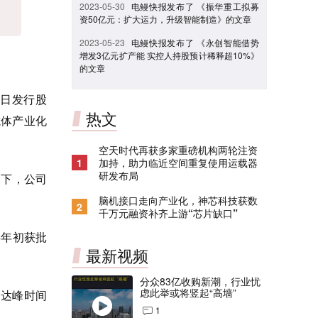
2023-05-30
电鳗快报发布了 《振华重工拟募
资50亿元：扩大运力，升级智能制造》的文章
2023-05-23
电鳗快报发布了 《永创智能借势
增发3亿元扩产能 实控人持股预计稀释超10%》
的文章
9日发行股
热文
抗体产业化
空天时代再获多家重磅机构两轮注资
1
加持，助力临近空间重复使用运载器
研发布局
下，公司
脑机接口走向产业化，神芯科技获数
2
千万元融资补齐上游“芯片缺口”
4年初获批
最新视频
分众83亿收购新潮，行业忧
虑此举或将竖起“高墙”
售达峰时间
1