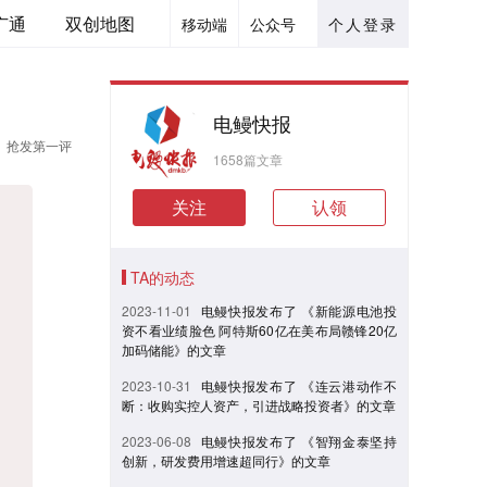
广通
双创地图
移动端
公众号
个人登录
电鳗快报
抢发第一评
1658篇文章
关注
认领
TA的动态
2023-11-01
电鳗快报发布了 《新能源电池投
资不看业绩脸色 阿特斯60亿在美布局赣锋20亿
加码储能》的文章
2023-10-31
电鳗快报发布了 《连云港动作不
断：收购实控人资产，引进战略投资者》的文章
2023-06-08
电鳗快报发布了 《智翔金泰坚持
创新，研发费用增速超同行》的文章