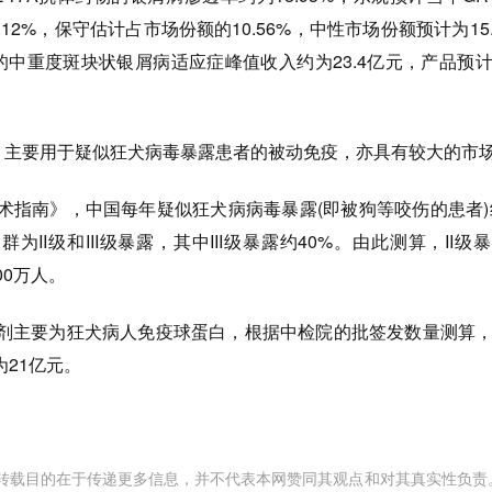
.12%，保守估计占市场份额的10.56%，中性市场份额预计为15.
品的中重度斑块状银屑病适应症峰值收入约为23.4亿元，产品预
，主要用于疑似狂犬病毒暴露患者的被动免疫，亦具有较大的市
南》，中国每年疑似狂犬病病毒暴露(即被狗等咬伤的患者)约
为II级和III级暴露，其中III级暴露约40%。由此测算，II级
00万人。
主要为狂犬病人免疫球蛋白，根据中检院的批签发数量测算，
21亿元。
转载目的在于传递更多信息，并不代表本网赞同其观点和对其真实性负责