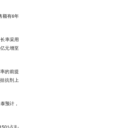
售额有6年
增长率采用
4亿元增至
功率的前提
A拮抗剂上
金泰预计，
1占IL-