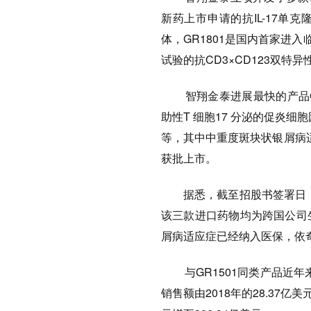
新药上市申请的抗IL-17单克
体，GR1801是国内首家进入
试验的抗CD3×CD123双特异
智翔金泰进展最快的产品GR1
助性T 细胞17 分泌的促炎
等，其中中重度斑块状银屑病适
获批上市。
据悉，截至招股书签署日，已有
该三款进口药物均为跨国公司
屑病适应症已经纳入医保，依
与GR1501同类产品近年
销售额由2018年的28.37亿