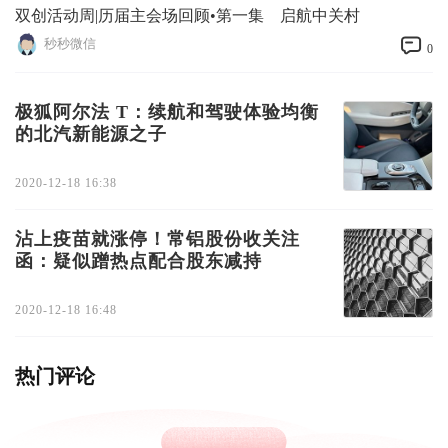
双创活动周|历届主会场回顾•第一集 启航中关村
秒秒微信
0
极狐阿尔法 T：续航和驾驶体验均衡
的北汽新能源之子
2020-12-18 16:38
沾上疫苗就涨停！常铝股份收关注
函：疑似蹭热点配合股东减持
2020-12-18 16:48
热门评论