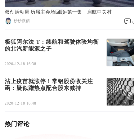
双创活动周|历届主会场回顾•第一集 启航中关村
秒秒微信
0
极狐阿尔法 T：续航和驾驶体验均衡
的北汽新能源之子
2020-12-18 16:38
沾上疫苗就涨停！常铝股份收关注
函：疑似蹭热点配合股东减持
2020-12-18 16:48
热门评论