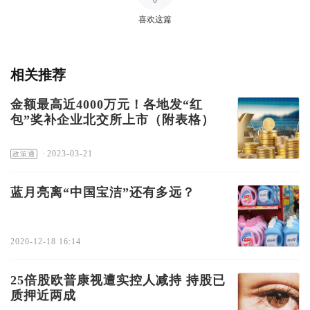
0
喜欢这篇
相关推荐
金额最高近4000万元！各地发“红
包”奖补企业北交所上市（附表格）
·
2023-03-21
政策通
蓝月亮离“中国宝洁”还有多远？
2020-12-18 16:14
25倍股欧普康视遭实控人减持 持股已
质押近两成