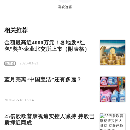
喜欢这篇
相关推荐
金额最高近4000万元！各地发“红
包”奖补企业北交所上市（附表格）
·
2023-03-21
政策通
蓝月亮离“中国宝洁”还有多远？
2020-12-18 16:14
25倍股欧普康视遭实控人减持 持股已
质押近两成