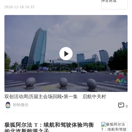
2020-12-18 16:35
双创活动周|历届主会场回顾•第一集 启航中关村
秒秒微信
0
极狐阿尔法 T：续航和驾驶体验均衡
的北汽新能源之子