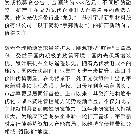
资或拟募资公告，金额约为338亿元，不间断的融
资、扩产正在成为光伏企业壮大自身发展的首选方
案。作为光伏焊带行业“龙头”，苏州宇邦新型材料股
份有限公司（以下简称“宇邦新材”）的扩产新动向，
值得关注。
随着全球能源需求量的扩大，能源转型“呼声”日益高
涨。受益于国内积极的政策环境，国内光伏新增装
机、累计装机在全球遥遥领先。随着光伏发电成本的
压缩，国内光伏组件行业集中度进一步提升，出口性
价比优势明显。在此背景下，处于光伏组件上游的宇
邦新材业绩表现亮眼，营收、归母净利润稳定增长，
市占率更是居同行首位。上市以来，其资产结构逐步
优化，成本费用管控能力优势逐渐凸显。不仅如此，
宇邦新材具备前瞻性研发能力，近年来研发投入持续
加大。为顺应下游龙头企业新一轮扩产需求，宇邦新
材发行债券募资加大产能布局，以维持光伏焊带细分
领域“领跑者”地位。