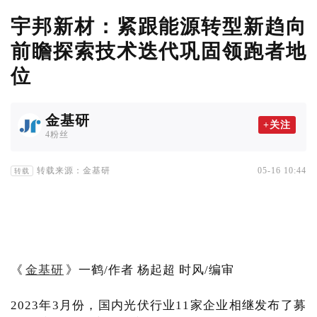
宇邦新材：紧跟能源转型新趋向
前瞻探索技术迭代巩固领跑者地
位
金基研
+关注
4粉丝
转载来源：金基研
05-16 10:44
转载
《
金基研
》一鹤/作者 杨起超 时风/编审
2023年3月份，国内光伏行业11家企业相继发布了募