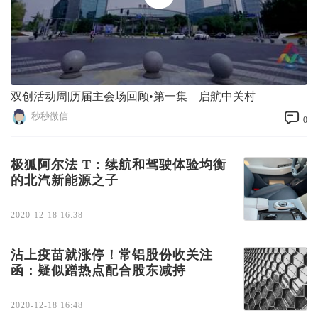
双创活动周|历届主会场回顾•第一集 启航中关村
秒秒微信
0
极狐阿尔法 T：续航和驾驶体验均衡
的北汽新能源之子
2020-12-18 16:38
沾上疫苗就涨停！常铝股份收关注
函：疑似蹭热点配合股东减持
2020-12-18 16:48