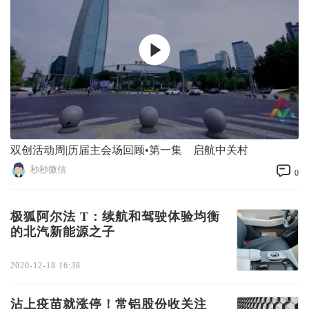
双创活动周|历届主会场回顾•第一集 启航中关村
秒秒微信
0
极狐阿尔法 T：续航和驾驶体验均衡
的北汽新能源之子
2020-12-18 16:38
沾上疫苗就涨停！常铝股份收关注