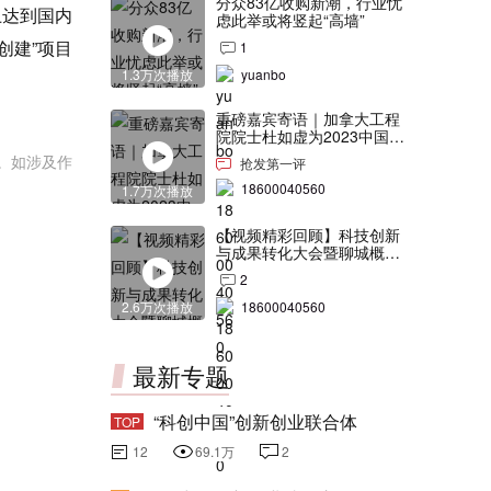
分众83亿收购新潮，行业忧
上达到国内
虑此举或将竖起“高墙”
创建”项目
1
1.3万次播放
yuanbo
重磅嘉宾寄语｜加拿大工程
院院士杜如虚为2023中国创
交会打Call！
。如涉及作
抢发第一评
18600040560
1.7万次播放
【视频精彩回顾】科技创新
与成果转化大会暨聊城概念
验证中心合作签约仪式
2
2.6万次播放
18600040560
最新专题
“科创中国”创新创业联合体
TOP
12
69.1万
2