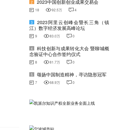
2023中国创新创业成果交易会
2
18
92.5万
4
2023阿里云创峰会暨长三角（镇
3
江）数字经济发展高峰论坛
9
83.0万
0
科技创新与成果转化大会 暨聊城概
4
念验证中心合作签约仪式
8
81.7万
0
颂扬中国制造精神，寻访隐形冠军
5
7
68.9万
0