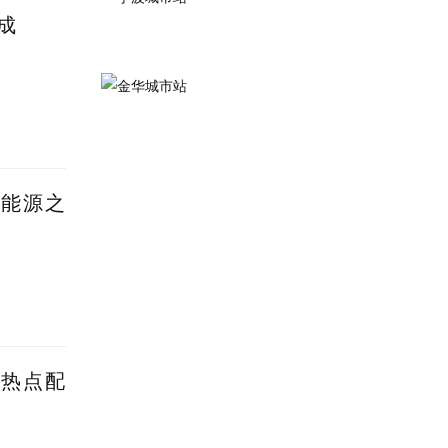
成
新能源之
蹭热点配