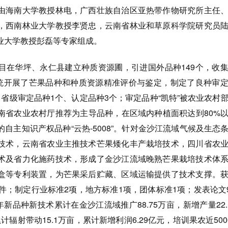
海南大学教授林电，广西壮族自治区亚热带作物研究所主任、
，西南林业大学教授李贤忠，云南省林业和草原科学院研究员
业大学教授彭磊等专家组成。
华坪、永仁县建立种质资源圃，引进国外品种149个，收集
系统开展了芒果品种和种质资源精准评价与鉴定，制定了良种审
省级审定品种1个、认定品种3个；审定品种“凯特”被农业农村
南省农业农村厅推荐为主导品种，在区域内种植面积达到80%
自主知识产权品种“云热-5008”。针对金沙江流域气候及生态
技术，云南省农业主推技术芒果矮化丰产栽培技术，四川省农
术及省力化施药技术，形成了金沙江流域晚熟芒果栽培技术体
盒等专利装置，为芒果采后贮藏、区域运输提供了技术支撑。
件；制定行业标准2项，地方标准1项，团体标准1项；发表论文9
新品种新技术累计在金沙江流域推广88.75万亩，新增产量22.
累计辐射带动15.1万亩，累计新增利润6.29亿元，培训果农近500