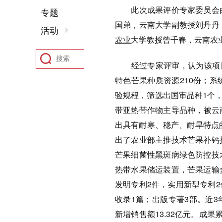
此次成果评价专家委员会由
专题
国弟，云南大学副教授刘丹丹
活动
农业
大学教授曾千春，云南农
经过专家评审，认为该项目在
特色芒果种质资源210份；
验规程，筛选出国审品种1个，
带亚热带作物主导品种，被云
出具有耐寒、稳产、耐旱特点的
出了农业部主推技术芒果补钙
芒果细菌性黑斑病绿色防控技
热带水果储运装置，芒果运输
发明专利2件，实用新型专利2
收录1篇；出版专著3部。近3年
新增销售额13.32亿元。成果