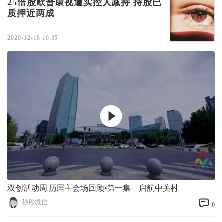
25倍股欧普康视遭实控人减持 持股已
质押近两成
2020-12-18 16:35
双创活动周|历届主会场回顾•第一集 启航中关村
秒秒微信
0