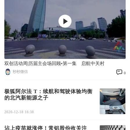
双创活动周|历届主会场回顾•第一集 启航中关村
秒秒微信
0
极狐阿尔法 T：续航和驾驶体验均衡
的北汽新能源之子
2020-12-18 16:38
沾上疫苗就涨停！常铝股份收关注