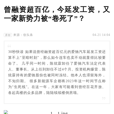
曾融资超百亿，今延发工资，又
一家新势力被“卷死了”？
来源：创头条
04-21 14:04
原创
30秒快读 如果说曾经融资超百亿元的爱驰汽车延发工资还
算不上“至暗时刻”，那么如今连车也卖不动就显得比较要
命了。 几乎同一时间，陈炫霖卸任了爱驰汽车法定代表
人、董事长。从上任到卸任不过4个月。投资机构爆雷，陈
炫霖持有的爱驰股份也被同时冻结。他本人也滞留海外，
不知归期。 很多新能源车企都将2023年这一时间节点称
为“生死线”。在这一年，大家有可能看到曾经百花齐放、
各起高楼的众多品牌，陆陆续续楼倒房塌。