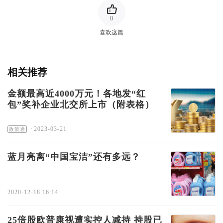
0
喜欢这篇
相关推荐
金额最高近4000万元！各地发“红
包”奖补企业北交所上市（附表格）
·
2023-03-21
政策通
蓝月亮离“中国宝洁”还有多远？
2020-12-18 16:14
25倍股欧普康视遭实控人减持 持股已