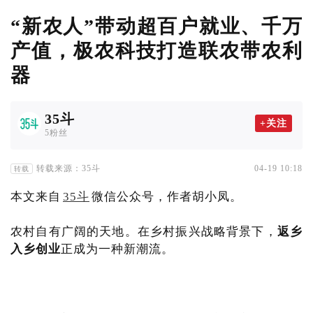
“新农人”带动超百户就业、千万
产值，极农科技打造联农带农利
器
35斗
+关注
5粉丝
转载来源：35斗
04-19 10:18
转载
本文来自
35斗
微信公众号，作者胡小凤。
农村自有广阔的天地。在乡村振兴战略背景下，
返乡
入乡创业
正成为一种新潮流。