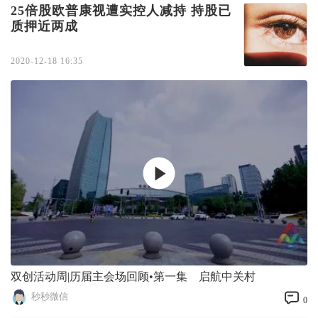
25倍股欧普康视遭实控人减持 持股已
质押近两成
2020-12-18 16:35
双创活动周|历届主会场回顾•第一集 启航中关村
秒秒微信
0