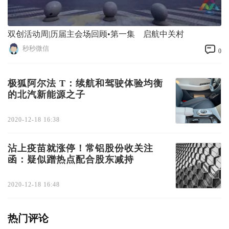
双创活动周|历届主会场回顾•第一集 启航中关村
秒秒微信
0
极狐阿尔法 T：续航和驾驶体验均衡
的北汽新能源之子
2020-12-18 16:38
沾上疫苗就涨停！常铝股份收关注
函：疑似蹭热点配合股东减持
2020-12-18 16:48
热门评论