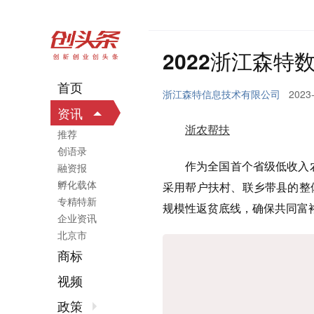
2022浙江森特
首页
浙江森特信息技术有限公司
2023-
资讯
浙农帮扶
推荐
创语录
作为全国首个省级低收入
融资报
孵化载体
采用帮户扶村、联乡带县的整
专精特新
规模性返贫底线，确保共同富
企业资讯
北京市
商标
视频
政策