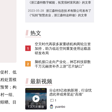
《浙江森特数字赋能，拓宽强村富民路》的文章
2023-05-28
浙江森特信息技术有限公司发布了
《“玩转”智慧农业，浙江森特这样做》的文章
热文
空天时代再获多家重磅机构两轮注资
1
加持，助力临近空间重复使用运载器
研发布局
脑机接口走向产业化，神芯科技获数
2
千万元融资补齐上游“芯片缺口”
帮促村、低
流程处置模
最新视频
条预警；构
分众83亿收购新潮，行业忧
一村一组、
虑此举或将竖起“高墙”
1
能晾晒。目
1.3万次播放
yuanbo