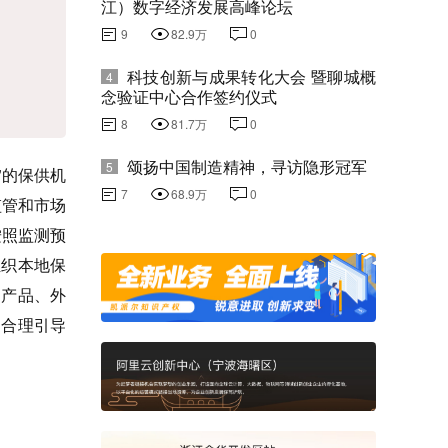
江）数字经济发展高峰论坛
9
82.9万
0
科技创新与成果转化大会 暨聊城概
4
念验证中心合作签约仪式
8
81.7万
0
颂扬中国制造精神，寻访隐形冠军
5
”的保供机
7
68.9万
0
监管和市场
按照监测预
组织本地保
的产品、外
，合理引导