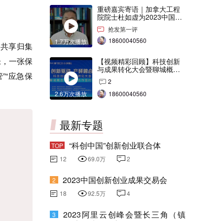
重磅嘉宾寄语｜加拿大工程
院院士杜如虚为2023中国创
交会打Call！
抢发第一评
18600040560
1.7万次播放
，共享归集
仓，一张保
【视频精彩回顾】科技创新
与成果转化大会暨聊城概念
”“应急保
验证中心合作签约仪式
2
2.6万次播放
18600040560
最新专题
“科创中国”创新创业联合体
TOP
12
69.0万
2
2023中国创新创业成果交易会
2
18
92.5万
4
2023阿里云创峰会暨长三角（镇
3