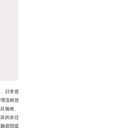
督、日常巡
管理流程优
项目验收、
建设的全过
设施损毁提