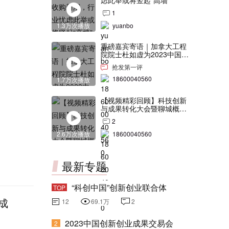
虑此举或将竖起“高墙”
1
1.3万次播放
yuanbo
重磅嘉宾寄语｜加拿大工程
院院士杜如虚为2023中国创
交会打Call！
抢发第一评
18600040560
1.7万次播放
【视频精彩回顾】科技创新
与成果转化大会暨聊城概念
验证中心合作签约仪式
2
2.6万次播放
18600040560
最新专题
“科创中国”创新创业联合体
TOP
成
12
69.1万
2
2023中国创新创业成果交易会
2