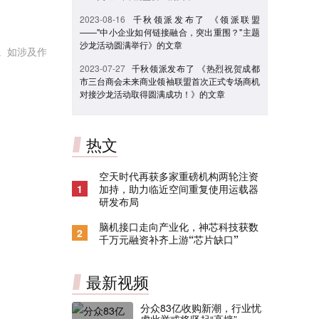
2023-08-16
千秋领派发布了 《领派联盟
——"中小企业如何链接融合，突出重围？"主题
沙龙活动圆满举行》的文章
。如涉及作
2023-07-27
千秋领派发布了 《热烈祝贺成都
市三台商会未来商业领袖联盟首次正式专场商机
对接沙龙活动取得圆满成功！》的文章
热文
空天时代再获多家重磅机构两轮注资
1
加持，助力临近空间重复使用运载器
研发布局
脑机接口走向产业化，神芯科技获数
2
千万元融资补齐上游“芯片缺口”
最新视频
分众83亿收购新潮，行业忧