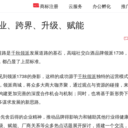
商标注册
云服务
办公孵化
推
业、跨界、升级、赋能
道路是
千秋领派
发展道路的基石，高端社交白酒品牌领派1738
，都凸显了上层标准。
到领派1738的身影，这样的成功源于
千秋领派
独特的运营模
，领派商城，将众多大商大咖齐聚，通过观点与资源的碰撞，
构建更加完善的深度合作机会与机制；同时，也将基于新形势
多谋求发展的新思路。
弘扬先舍后得的企业精神，推动品牌得影响力和辅助其他行业得健
级、赋能、厂商关系等众多热点话题展开探讨，搭建一个交流