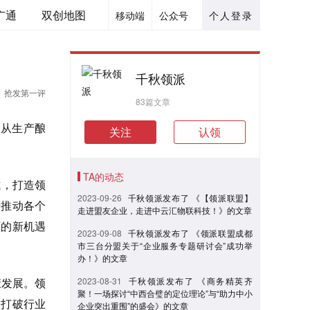
广通
双创地图
移动端
公众号
个人登录
千秋领派
抢发第一评
83篇文章
，从生产酿
关注
认领
TA的动态
式，打造领
2023-09-26
千秋领派发布了 《【领派联盟】
来推动各个
走进盟友企业，走进中云汇物联科技！》的文章
下的新机遇
2023-09-08
千秋领派发布了 《领派联盟成都
市三台分盟关于“企业服务专题研讨会”成功举
办！》的文章
康发展。领
2023-08-31
千秋领派发布了 《商务精英齐
聚！一场探讨“中西合璧的定位理论”与“助力中小
，打破行业
企业突出重围”的盛会》的文章