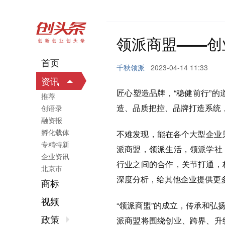
领派商盟——创
首页
千秋领派
2023-04-14 11:33
资讯
匠心塑造品牌，“稳健前行”的
推荐
造、品质把控、品牌打造系统
创语录
融资报
孵化载体
不难发现，能在各个大型企业见
专精特新
派商盟，领派生活，领派学社
企业资讯
行业之间的合作，关节打通，
北京市
深度分析，给其他企业提供更
商标
视频
“领派商盟”的成立，传承和
政策
派商盟将围绕创业、跨界、升