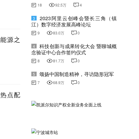
18
92.5万
4
2023阿里云创峰会暨长三角（镇
3
江）数字经济发展高峰论坛
9
83.0万
0
新能源之
科技创新与成果转化大会 暨聊城概
4
念验证中心合作签约仪式
8
81.7万
0
颂扬中国制造精神，寻访隐形冠军
5
7
68.9万
0
蹭热点配