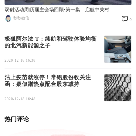
双创活动周|历届主会场回顾•第一集 启航中关村
秒秒微信
0
极狐阿尔法 T：续航和驾驶体验均衡
的北汽新能源之子
2020-12-18 16:38
沾上疫苗就涨停！常铝股份收关注
函：疑似蹭热点配合股东减持
2020-12-18 16:48
热门评论