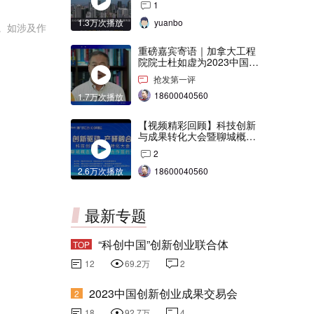
1
1.3万次播放
yuanbo
。如涉及作
重磅嘉宾寄语｜加拿大工程
院院士杜如虚为2023中国创
交会打Call！
抢发第一评
18600040560
1.7万次播放
【视频精彩回顾】科技创新
与成果转化大会暨聊城概念
验证中心合作签约仪式
2
2.6万次播放
18600040560
最新专题
“科创中国”创新创业联合体
TOP
12
69.2万
2
2023中国创新创业成果交易会
2
18
92.7万
4