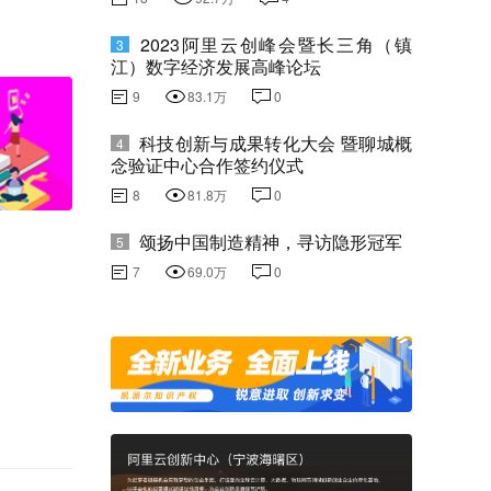
2023阿里云创峰会暨长三角（镇
3
江）数字经济发展高峰论坛
9
83.1万
0
科技创新与成果转化大会 暨聊城概
4
念验证中心合作签约仪式
8
81.8万
0
颂扬中国制造精神，寻访隐形冠军
5
7
69.0万
0