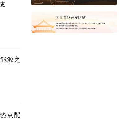
成
新能源之
蹭热点配