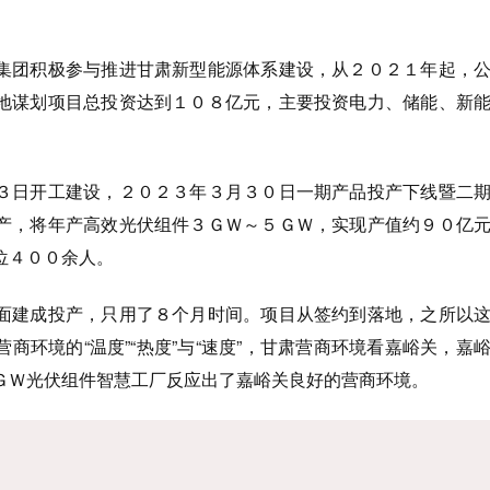
集团积极参与推进甘肃新型能源体系建设，从２０２１年起，
地谋划项目总投资达到１０８亿元，主要投资电力、储能、新
３日开工建设，２０２３年３月３０日一期产品投产下线暨二
产，将年产高效光伏组件３ＧＷ～５ＧＷ，实现产值约９０亿
位４００余人。
面建成投产，只用了８个月时间。项目从签约到落地，之所以
商环境的“温度”“热度”与“速度”，甘肃营商环境看嘉峪关，嘉
ＧＷ光伏组件智慧工厂反应出了嘉峪关良好的营商环境。