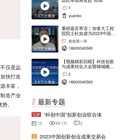
虑此举或将竖起“高墙”
1
1.3万次播放
yuanbo
重磅嘉宾寄语｜加拿大工程
院院士杜如虚为2023中国创
交会打Call！
抢发第一评
18600040560
1.7万次播放
【视频精彩回顾】科技创新
与成果转化大会暨聊城概念
这不仅是
远
验证中心合作签约仪式
2
，加快打造
2.6万次播放
18600040560
资源丰富，
备制造产业
最新专题
优势。
“科创中国”创新创业联合体
TOP
12
69.1万
2
2023中国创新创业成果交易会
2