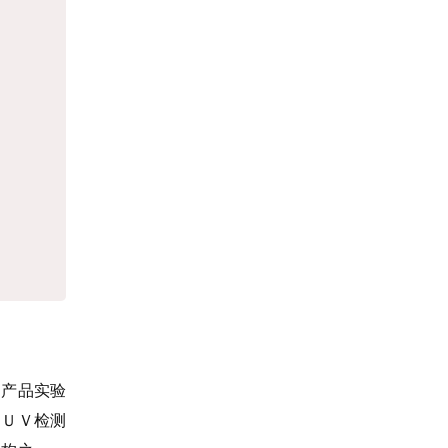
Ｖ产品实验
ＴＵＶ检测