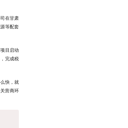
公司在甘肃
能源等配套
期项目启动
元，完成税
这么快，就
峪关营商环