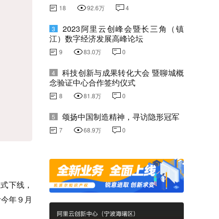
18
92.6万
4
2023阿里云创峰会暨长三角（镇
3
江）数字经济发展高峰论坛
9
83.0万
0
科技创新与成果转化大会 暨聊城概
4
念验证中心合作签约仪式
8
81.8万
0
颂扬中国制造精神，寻访隐形冠军
5
7
68.9万
0
正式下线，
计今年９月