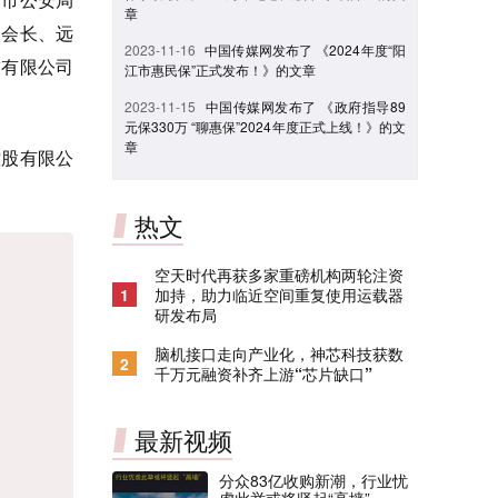
章
副会长、远
2023-11-16
中国传媒网发布了 《2024年度“阳
技有限公司
江市惠民保”正式发布！》的文章
2023-11-15
中国传媒网发布了 《政府指导89
元保330万 “聊惠保”2024年度正式上线！》的文
章
控股有限公
热文
空天时代再获多家重磅机构两轮注资
1
加持，助力临近空间重复使用运载器
研发布局
脑机接口走向产业化，神芯科技获数
2
千万元融资补齐上游“芯片缺口”
最新视频
分众83亿收购新潮，行业忧