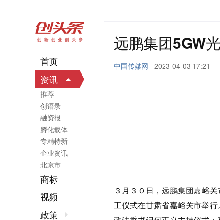
远鹏集团5GW
首页
中国传媒网
2023-04-03 17:21
资讯
推荐
创语录
融资报
孵化载体
专精特新
企业资讯
北京市
商标
３月３０日，
远鹏集团
嘉峪关
视频
工仪式在甘肃省嘉峪关市举行
政策
政法委书记何正义主持仪式；