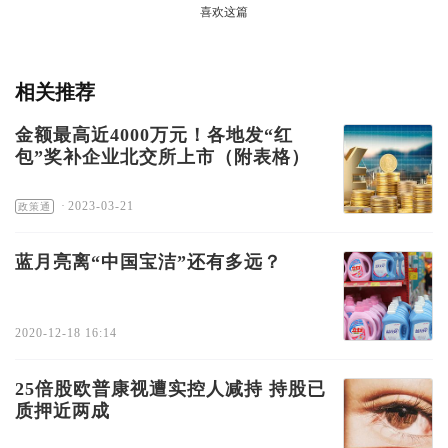
喜欢这篇
相关推荐
金额最高近4000万元！各地发“红
包”奖补企业北交所上市（附表格）
·
2023-03-21
政策通
蓝月亮离“中国宝洁”还有多远？
2020-12-18 16:14
25倍股欧普康视遭实控人减持 持股已
质押近两成