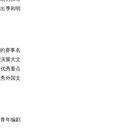
演出季和明
的赛事名
参演重大文
；优秀重点
优秀外国文
选青年编剧