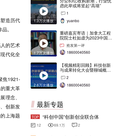
分众83亿收购新潮，行业忧
虑此举或将竖起“高墙”
1
，塑造历代
1.3万次播放
yuanbo
作品。
重磅嘉宾寄语｜加拿大工程
院院士杜如虚为2023中国创
交会打Call！
感人的艺术
抢发第一评
18600040560
1.7万次播放
式现代化全
【视频精彩回顾】科技创新
与成果转化大会暨聊城概念
验证中心合作签约仪式
2
1921-
2.6万次播放
18600040560
地的重大革
发展理念、
最新专题
兵、创新发
度的上海题
“科创中国”创新创业联合体
TOP
12
69.1万
2