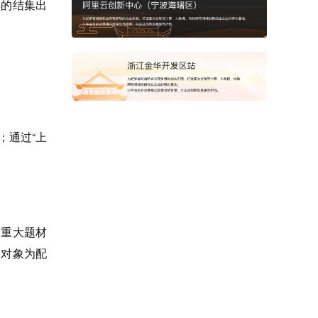
集的结集出
；通过“上
；重大题材
助对象为配