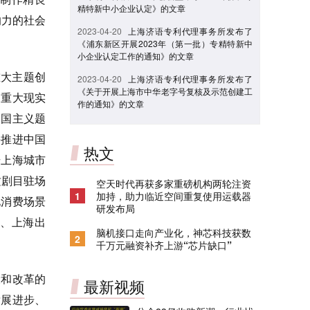
精特新中小企业认定》的文章
响力的社会
2023-04-20
上海济语专利代理事务所发布了
《浦东新区开展2023年（第一批）专精特新中
小企业认定工作的通知》的文章
重大主题创
2023-04-20
上海济语专利代理事务所发布了
《关于开展上海市中华老字号复核及示范创建工
助重大现实
作的通知》的文章
爱国主义题
海推进中国
热文
升上海城市
质剧目驻场
空天时代再获多家重磅机构两轮注资
1
加持，助力临近空间重复使用运载器
化消费场景
研发布局
、上海出
脑机接口走向产业化，神芯科技获数
2
千万元融资补齐上游“芯片缺口”
设和改革的
最新视频
发展进步、