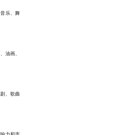
；音乐、舞
画、油画、
台剧、歌曲
影响力和市