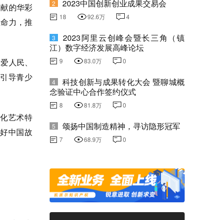
2023中国创新创业成果交易会
2
贡献的华彩
18
92.6万
4
生命力，推
2023阿里云创峰会暨长三角（镇
3
江）数字经济发展高峰论坛
、爱人民、
9
83.0万
0
引导青少
科技创新与成果转化大会 暨聊城概
4
念验证中心合作签约仪式
8
81.8万
0
化艺术特
颂扬中国制造精神，寻访隐形冠军
5
好中国故
7
68.9万
0