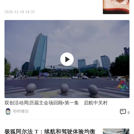
2020-12-18 16:35
双创活动周|历届主会场回顾•第一集 启航中关村
秒秒微信
0
极狐阿尔法 T：续航和驾驶体验均衡