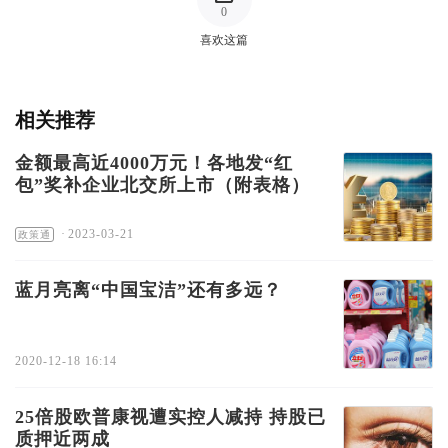
0
喜欢这篇
相关推荐
金额最高近4000万元！各地发“红
包”奖补企业北交所上市（附表格）
·
2023-03-21
政策通
蓝月亮离“中国宝洁”还有多远？
2020-12-18 16:14
25倍股欧普康视遭实控人减持 持股已
质押近两成