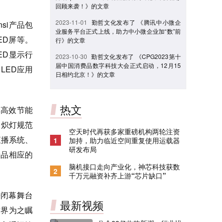
回顾来袭！》的文章
2023-11-01
勤哲文化发布了 《腾讯中小微企
si产品包
业服务平台正式上线，助力中小微企业加“数”前
ED屏等。
行》的文章
ED显示行
2023-10-30
勤哲文化发布了 《CPG2023第十
届中国消费品数字科技大会正式启动，12月15
LED应用
日相约北京！》的文章
热文
率高效节能
白炽灯规范
空天时代再获多家重磅机构两轮注资
直播系统、
1
加持，助力临近空间重复使用运载器
研发布局
产品相应的
脑机接口走向产业化，神芯科技获数
2
千万元融资补齐上游“芯片缺口”
开闭幕舞台
最新视频
世界为之瞩