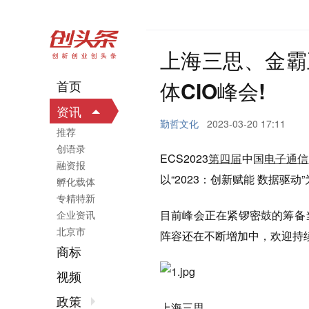
上海三思、金霸
体CIO峰会!
首页
资讯
勤哲文化
2023-03-20 17:11
推荐
创语录
ECS2023
第四届
中国
电子通信
融资报
以“2023：创新赋能 数据驱动
孵化载体
专精特新
目前峰会正在紧锣密鼓的筹备
企业资讯
北京市
阵容还在不断增加中，欢迎持
商标
视频
政策
上海三思