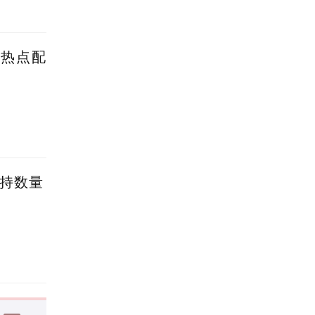
蹭热点配
减持数量