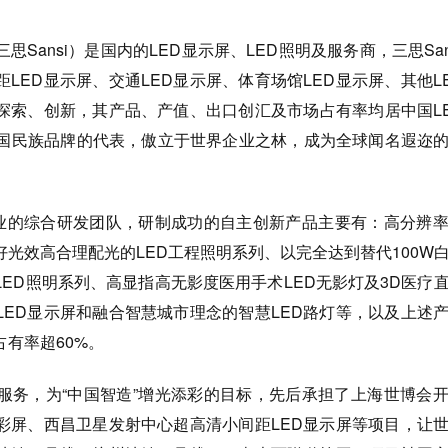
Sansi）是国内的LED显示屏、LED照明及服务商，三思San
距LED显示屏、交通LED显示屏、体育场馆LED显示屏、其他L
域探索、创新，其产品、产值、出口创汇及市场占有率均居中国L
中国民族品牌的代表，傲立于世界企业之林，成为全球闻名遐迩的
专业的综合研发团队，研制成功的自主创新产品主要有：高分辨
好光效高合理配光的LED工程照明系列、以完全达到替代100W
LED照明系列、高显指高无影度医用手术LED无影灯及3D医疗
LED显示屏和融合智慧城市理念的智慧LED路灯等，以及上述
有率超60%。
服务，为“中国智造”增光添彩的目标，先后承担了上海世博会
全彩屏、西昌卫星发射中心超高清小间距LED显示屏等项目，让