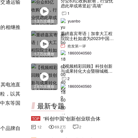
分众83亿收购新潮，行业忧
家交通运输
虑此举或将竖起“高墙”
1
1.3万次播放
yuanbo
灯的相继推
重磅嘉宾寄语｜加拿大工程
院院士杜如虚为2023中国创
交会打Call！
抢发第一评
18600040560
1.7万次播放
【视频精彩回顾】科技创新
与成果转化大会暨聊城概念
验证中心合作签约仪式
2
，其电池直
2.6万次播放
18600040560
亿粒，以其
中东等国
最新专题
“科创中国”创新创业联合体
TOP
12
69.2万
2
这个品牌自