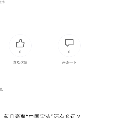
微博
0
0
喜欢这篇
评论一下
蓝月亮离“中国宝洁”还有多远？