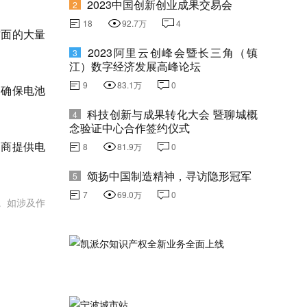
2023中国创新创业成果交易会
2
18
92.7万
4
方面的大量
2023阿里云创峰会暨长三角（镇
3
江）数字经济发展高峰论坛
9
83.1万
0
，确保电池
科技创新与成果转化大会 暨聊城概
4
念验证中心合作签约仪式
造商提供电
8
81.9万
0
颂扬中国制造精神，寻访隐形冠军
5
7
69.0万
0
。如涉及作