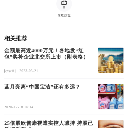
0
喜欢这篇
相关推荐
金额最高近4000万元！各地发“红
包”奖补企业北交所上市（附表格）
·
2023-03-21
政策通
蓝月亮离“中国宝洁”还有多远？
2020-12-18 16:14
25倍股欧普康视遭实控人减持 持股已