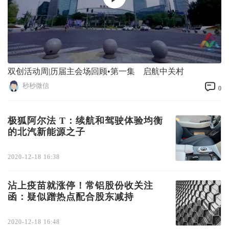
双创活动周|历届主会场回顾•第一集 启航中关村
秒秒微信
0
极狐阿尔法 T：续航和驾驶体验均衡
的北汽新能源之子
2020-12-18 16:38
沾上疫苗就涨停！常铝股份收关注
函：疑似蹭热点配合股东减持
2020-12-18 16:48