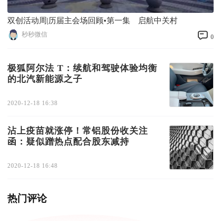
双创活动周|历届主会场回顾•第一集 启航中关村
秒秒微信
0
极狐阿尔法 T：续航和驾驶体验均衡
的北汽新能源之子
2020-12-18 16:38
沾上疫苗就涨停！常铝股份收关注
函：疑似蹭热点配合股东减持
2020-12-18 16:48
热门评论