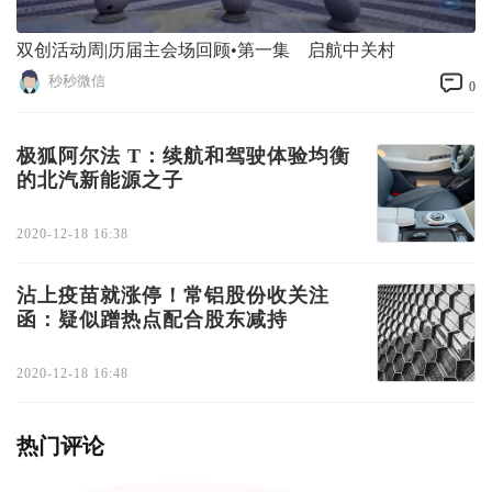
双创活动周|历届主会场回顾•第一集 启航中关村
秒秒微信
0
极狐阿尔法 T：续航和驾驶体验均衡
的北汽新能源之子
2020-12-18 16:38
沾上疫苗就涨停！常铝股份收关注
函：疑似蹭热点配合股东减持
2020-12-18 16:48
热门评论