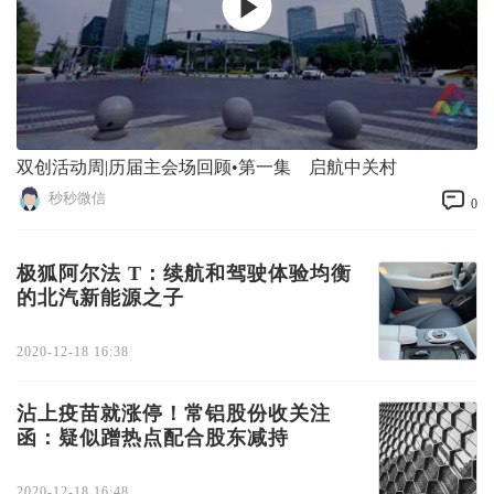
双创活动周|历届主会场回顾•第一集 启航中关村
秒秒微信
0
极狐阿尔法 T：续航和驾驶体验均衡
的北汽新能源之子
2020-12-18 16:38
沾上疫苗就涨停！常铝股份收关注
函：疑似蹭热点配合股东减持
2020-12-18 16:48