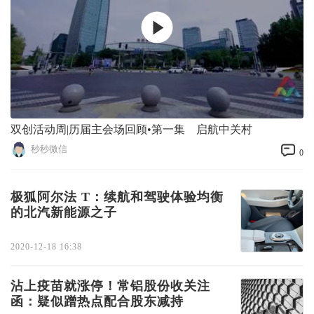
双创活动周|历届主会场回顾•第一集 启航中关村
秒秒微信
0
极狐阿尔法 T：续航和驾驶体验均衡
的北汽新能源之子
2020-12-18 16:38
沾上疫苗就涨停！常铝股份收关注
函：疑似蹭热点配合股东减持